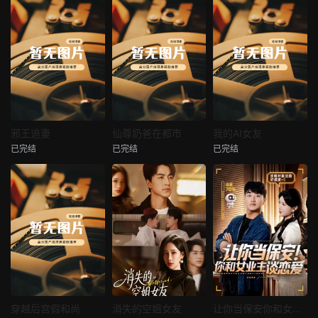
热播
热播
热播
邪王追妻
仙尊奶爸在都市
我的AI女友
已完结
已完结
已完结
邪王追妻
仙尊奶爸在都市
我的AI女友
未知
未知
未知
热播
热播
热播
穿越后宫假和尚
消失的空姐女友
让你当保安你和女业主谈恋爱