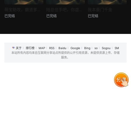
热播
热播
热播
萌宝助攻，霸道爹地又宠又撩
陆总住手吧，你虐错夫人了
我本豪门千金
已完结
已完结
已完结
萌宝助攻，霸道爹地又宠又撩
陆总住手吧，你虐错夫人了
我本豪门千金
未知
未知
未知
关于
排行榜
MAP
RSS
Baidu
Google
Bing
so
Sogou
SM
本站所有内容均来自互联网分享站点所提供的公开引用资源，未提供资源上传、存储
服务。