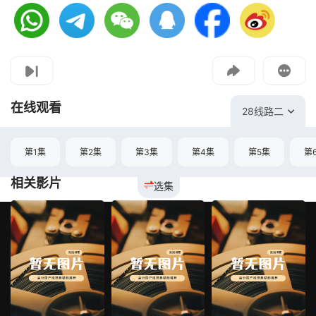
视频报错
如果是遇到无法播放请提交反馈
投屏到电视
教程：把手机影片投到电视上播放
在线观看
28线路二
第1集
第2集
第3集
第4集
第5集
第
相关影片
选集