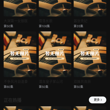
大渊第一女御医
雪落长歌
嚣张贵妃
大渊第一女御医
雪落长歌
嚣张贵妃
第50集
第106集
第35集
未知
未知
未知
不争风月自逢春
潜龙皇子掌山河
双姝共良辰
不争风月自逢春
潜龙皇子掌山河
双姝共良辰
第60集
第50集
第50集
未知
未知
未知
正在热播
更多