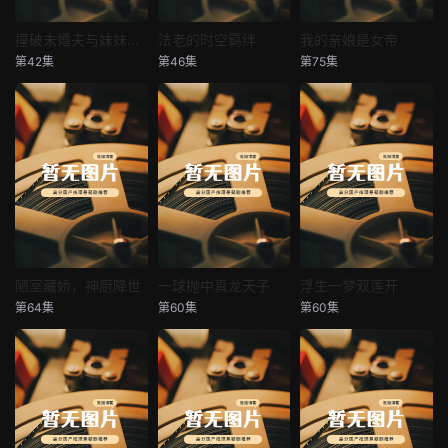
撞破未婚夫与妹妹打野战
法老的时空羁绊
我的亲娘是女帝
撞破未婚夫与妹妹打野战
法老的时空羁绊
我的亲娘是女帝
第42集
第46集
第75集
未知
未知
未知
陋室藏娇，神厨降世
一球抛中真龙天子
浮生一梦双莲开
陋室藏娇，神厨降世
一球抛中真龙天子
浮生一梦双莲开
第64集
第60集
第60集
未知
未知
未知