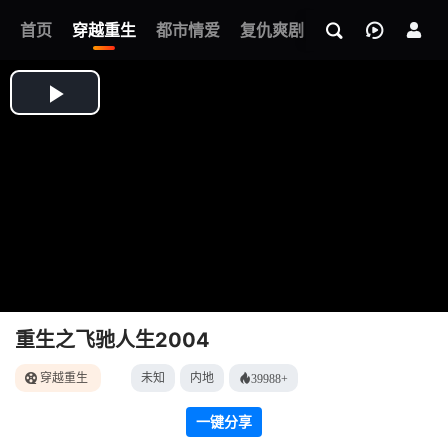
我的观影记录
首页
穿越重生
都市情爱
复仇爽剧
玄幻武侠
奇幻
重生之飞驰人生2004
穿越重生
未知
内地
39988+
一键分享