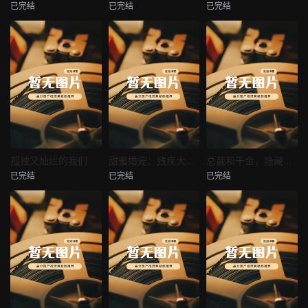
已完结
已完结
已完结
穿越后宫假和尚
消失的空姐女友
让你当保安你和女业主谈恋爱
未知
未知
未知
热播
热播
热播
孤独又灿烂的我们
甜蜜婚宠：残疾大佬夜夜撩
总裁和千金，隐藏身份闪婚了
已完结
已完结
已完结
孤独又灿烂的我们
甜蜜婚宠：残疾大佬夜夜撩
总裁和千金，隐藏身份闪婚了
未知
未知
未知