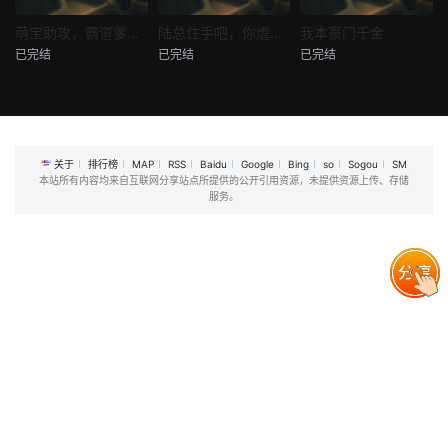
热播
热播
热播
萌宝助攻，霸道爹地又宠又撩
陆总住手吧，你虐错夫人了
我本豪门千金
已完结
已完结
已完结
萌宝助攻，霸道爹地又宠又撩
陆总住手吧，你虐错夫人了
我本豪门千金
未知
未知
未知
关于
排行榜
MAP
RSS
Baidu
Google
Bing
so
Sogou
SM
本站所有内容均来自互联网分享站点所提供的公开引用资源，未提供资源上传、存储
服务。