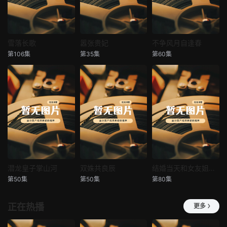
雪落长歌
嚣张贵妃
不争风月自逢春
雪落长歌
嚣张贵妃
不争风月自逢春
第106集
第35集
第60集
未知
未知
未知
潜龙皇子掌山河
双姝共良辰
结婚当天和女友姐姐一起穿越了
潜龙皇子掌山河
双姝共良辰
结婚当天和女友姐姐一起穿越了
第50集
第50集
第80集
未知
未知
何釗遠、邵依蕊
正在热播
更多