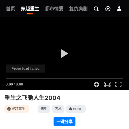
我的观影记录
首页
穿越重生
都市情爱
复仇爽剧
玄幻武侠
奇幻
重生之飞驰人生2004
穿越重生
未知
内地
39950+
一键分享