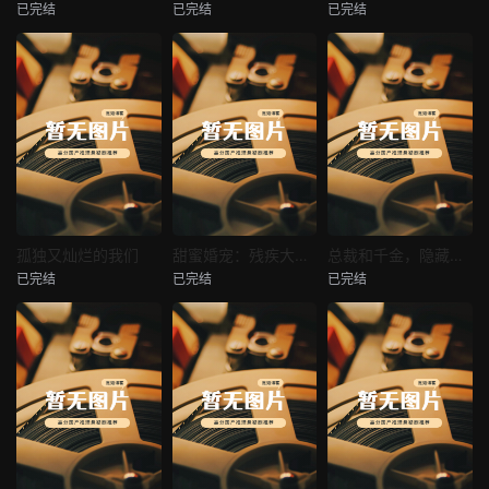
已完结
已完结
已完结
穿越后宫假和尚
消失的空姐女友
让你当保安你和女业主谈恋爱
未知
未知
未知
热播
热播
热播
孤独又灿烂的我们
甜蜜婚宠：残疾大佬夜夜撩
总裁和千金，隐藏身份闪婚了
已完结
已完结
已完结
孤独又灿烂的我们
甜蜜婚宠：残疾大佬夜夜撩
总裁和千金，隐藏身份闪婚了
未知
未知
未知