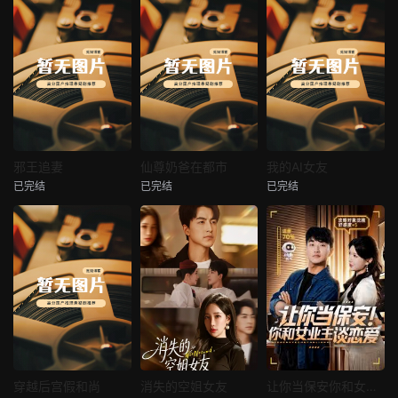
热播
热播
热播
邪王追妻
仙尊奶爸在都市
我的AI女友
已完结
已完结
已完结
邪王追妻
仙尊奶爸在都市
我的AI女友
未知
未知
未知
热播
热播
热播
穿越后宫假和尚
消失的空姐女友
让你当保安你和女业主谈恋爱