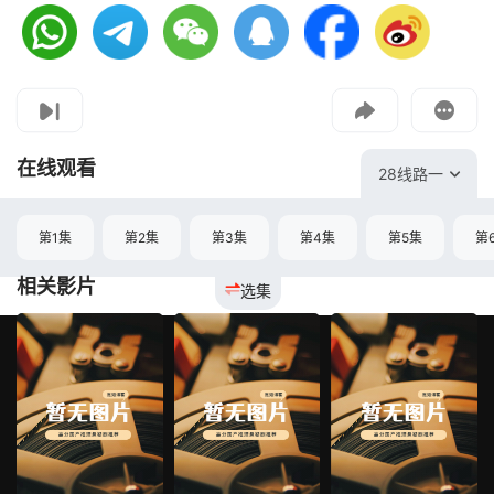
视频报错
如果是遇到无法播放请提交反馈
投屏到电视
教程：把手机影片投到电视上播放
在线观看
28线路一
第1集
第2集
第3集
第4集
第5集
第
相关影片
选集