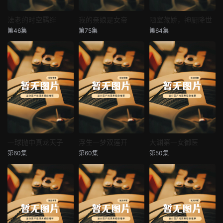
法老的时空羁绊
我的亲娘是女帝
陋室藏娇，神厨降世
法老的时空羁绊
我的亲娘是女帝
陋室藏娇，神厨降世
第46集
第75集
第64集
未知
未知
未知
一球抛中真龙天子
浮生一梦双莲开
大渊第一女御医
一球抛中真龙天子
浮生一梦双莲开
大渊第一女御医
第60集
第60集
第50集
未知
未知
未知