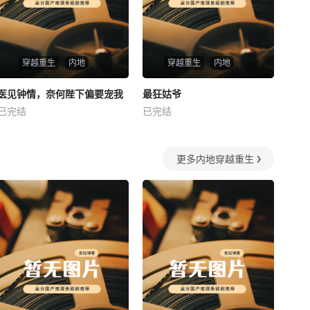
穿越重生
内地
穿越重生
内地
热播
热播
医见钟情，奈何陛下偏要宠我
最狂姑爷
医见钟情，奈何陛下偏要宠我
最狂姑爷
已完结
已完结
未知
未知
更多内地穿越重生