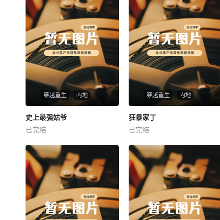
穿越重生
内地
穿越重生
内地
热播
热播
史上最强姑爷
狂暴家丁
史上最强姑爷
狂暴家丁
已完结
已完结
未知
未知