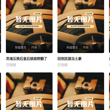
穿越重生
内地
穿越重生
内地
热播
热播
灵魂互换后皇后娘娘野翻了
回到民国当土豪
灵魂互换后皇后娘娘野翻了
回到民国当土豪
已完结
已完结
未知
未知