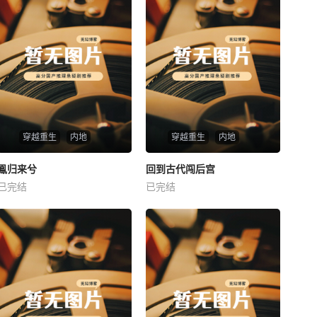
穿越重生
内地
穿越重生
内地
热播
热播
鳯归来兮
回到古代闯后宫
鳯归来兮
回到古代闯后宫
已完结
已完结
未知
未知