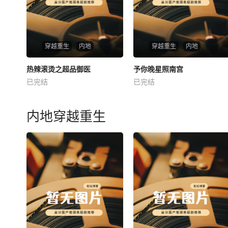
穿越重生
内地
穿越重生
内地
热播
热播
热辣滚烫之超品御医
予你晚星照南宫
热辣滚烫之超品御医
予你晚星照南宫
已完结
已完结
未知
未知
内地穿越重生