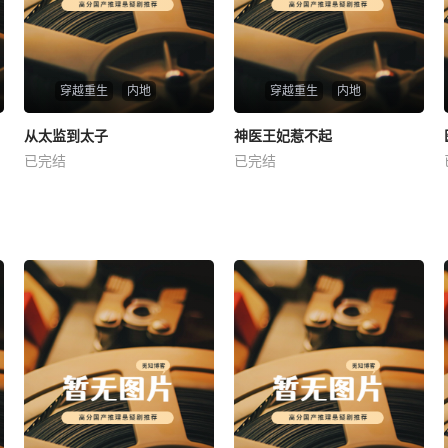
穿越重生
内地
穿越重生
内地
热播
热播
从太监到太子
神医王妃惹不起
从太监到太子
神医王妃惹不起
已完结
已完结
未知
未知