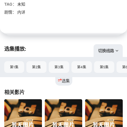
TAG：
未知
剧情：
内详
选集播放:
切换线路
第1集
第2集
第3集
第4集
第5集
第
选集
相关影片