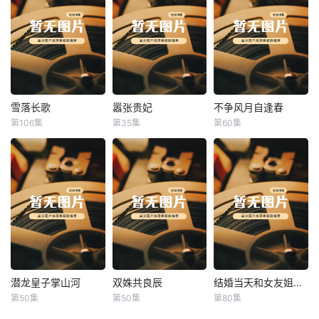
雪落长歌
嚣张贵妃
不争风月自逢春
雪落长歌
嚣张贵妃
不争风月自逢春
第106集
第35集
第60集
未知
未知
未知
潜龙皇子掌山河
双姝共良辰
结婚当天和女友姐姐一起穿越了
潜龙皇子掌山河
双姝共良辰
结婚当天和女友姐姐一起穿越了
第50集
第50集
第80集
未知
未知
何釗遠、邵依蕊