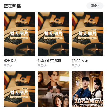
正在热播
更多
热播
热播
热播
邪王追妻
仙尊奶爸在都市
我的AI女友
已完结
已完结
已完结
邪王追妻
仙尊奶爸在都市
我的AI女友
未知
未知
未知