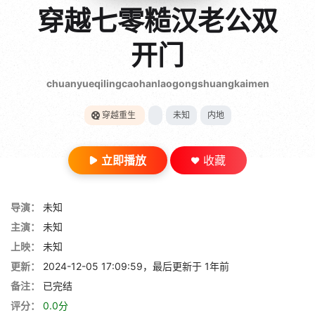
gt 0"}
穿越七零糙汉老公双
28短剧
开门
chuanyueqilingcaohanlaogongshuangkaimen
穿越重生
未知
内地
立即播放
收藏
导演：
未知
主演：
未知
上映：
未知
更新：
2024-12-05 17:09:59，最后更新于 1年前
备注：
已完结
评分：
0.0分