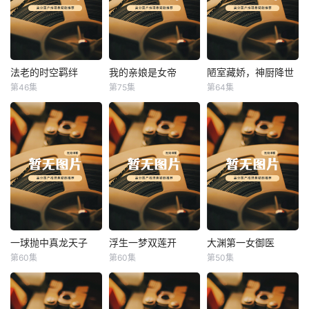
法老的时空羁绊
我的亲娘是女帝
陋室藏娇，神厨降世
法老的时空羁绊
我的亲娘是女帝
陋室藏娇，神厨降世
第46集
第75集
第64集
未知
未知
未知
一球抛中真龙天子
浮生一梦双莲开
大渊第一女御医
一球抛中真龙天子
浮生一梦双莲开
大渊第一女御医
第60集
第60集
第50集
未知
未知
未知