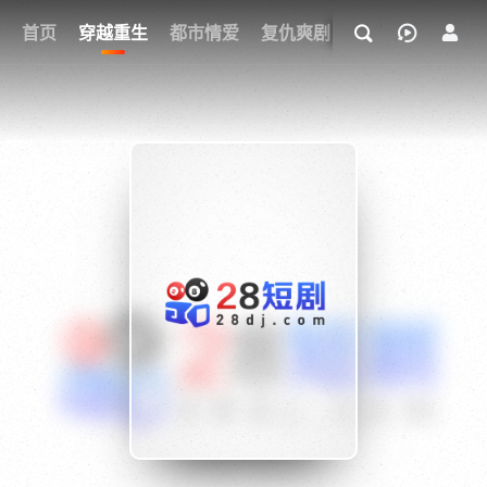
我的观影记录
首页
穿越重生
都市情爱
复仇爽剧
玄幻武侠
奇幻
{if condition="$obj.vod_points