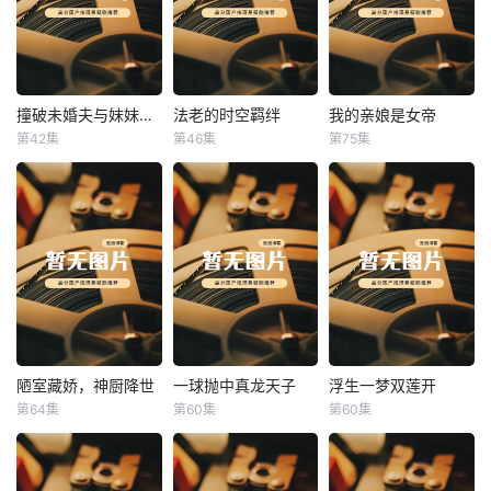
撞破未婚夫与妹妹打野战
法老的时空羁绊
我的亲娘是女帝
撞破未婚夫与妹妹打野战
法老的时空羁绊
我的亲娘是女帝
第42集
第46集
第75集
未知
未知
未知
陋室藏娇，神厨降世
一球抛中真龙天子
浮生一梦双莲开
陋室藏娇，神厨降世
一球抛中真龙天子
浮生一梦双莲开
第64集
第60集
第60集
未知
未知
未知