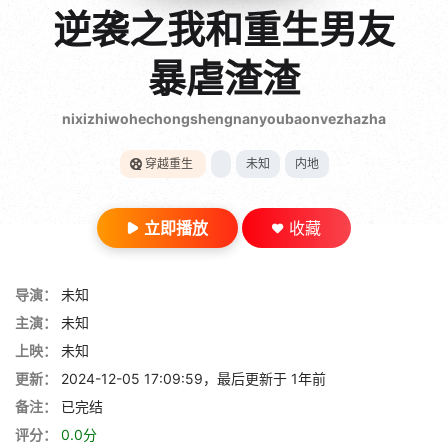
gt 0"}
逆袭之我和重生男友
28短剧
暴虐渣渣
nixizhiwohechongshengnanyoubaonvezhazha
穿越重生
未知
内地
立即播放
收藏
导演：
未知
主演：
未知
上映：
未知
更新：
2024-12-05 17:09:59，最后更新于 1年前
备注：
已完结
评分：
0.0分