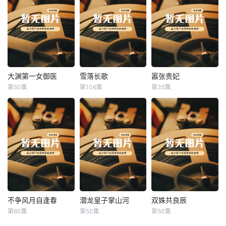
大渊第一女御医
雪落长歌
嚣张贵妃
大渊第一女御医
雪落长歌
嚣张贵妃
第50集
第106集
第35集
未知
未知
未知
不争风月自逢春
潜龙皇子掌山河
双姝共良辰
不争风月自逢春
潜龙皇子掌山河
双姝共良辰
第60集
第50集
第50集
未知
未知
未知