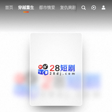
我的观影记录
首页
穿越重生
都市情爱
复仇爽剧
玄幻武侠
奇幻
{if condition="$obj.vod_points