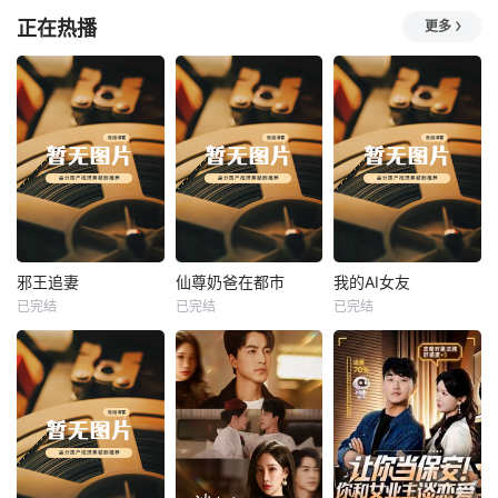
正在热播
更多
热播
热播
热播
邪王追妻
仙尊奶爸在都市
我的AI女友
已完结
已完结
已完结
邪王追妻
仙尊奶爸在都市
我的AI女友
未知
未知
未知