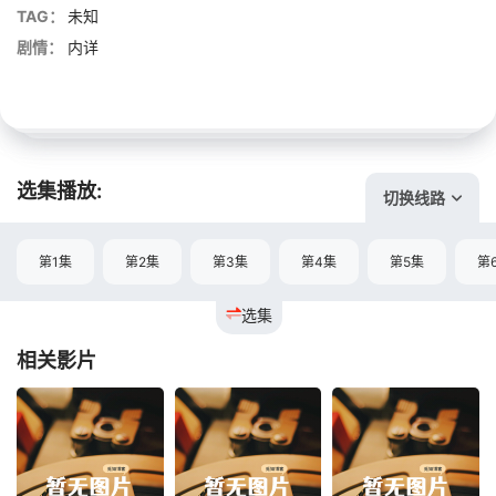
TAG：
未知
剧情：
内详
选集播放:
切换线路
第1集
第2集
第3集
第4集
第5集
第
选集
相关影片