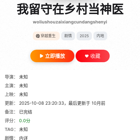
gt 0"}
我留守在乡村当神医
28短剧
woliushouzaixiangcundangshenyi
穿越重生
剧情
2025
内地
立即播放
收藏
导演：
未知
主演：
未知
上映：
未知
更新：
2025-10-08 23:20:33，最后更新于 10月前
备注：
已完结
评分：
0.0分
TAG：
未知
剧情：
内详