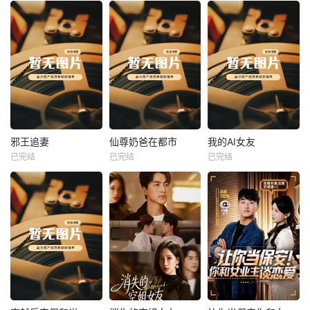
热播
热播
热播
邪王追妻
仙尊奶爸在都市
我的AI女友
已完结
已完结
已完结
邪王追妻
仙尊奶爸在都市
我的AI女友
未知
未知
未知
热播
热播
热播