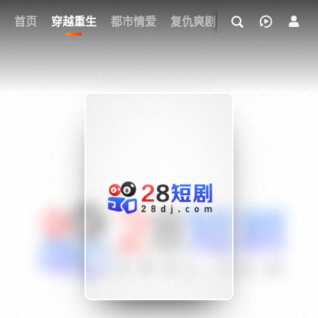
我的观影记录
首页
穿越重生
都市情爱
复仇爽剧
玄幻武侠
奇幻
{if condition="$obj.vod_points