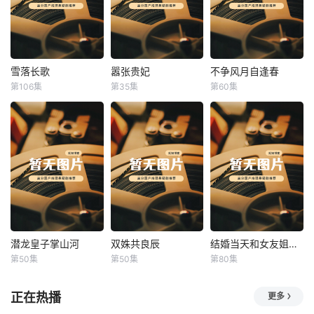
雪落长歌
嚣张贵妃
不争风月自逢春
雪落长歌
嚣张贵妃
不争风月自逢春
第106集
第35集
第60集
未知
未知
未知
潜龙皇子掌山河
双姝共良辰
结婚当天和女友姐姐一起穿越了
潜龙皇子掌山河
双姝共良辰
结婚当天和女友姐姐一起穿越了
第50集
第50集
第80集
未知
未知
何釗遠、邵依蕊
正在热播
更多