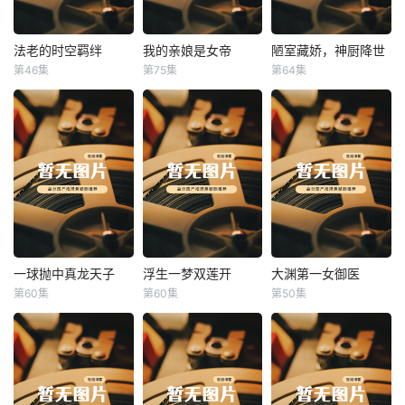
法老的时空羁绊
我的亲娘是女帝
陋室藏娇，神厨降世
法老的时空羁绊
我的亲娘是女帝
陋室藏娇，神厨降世
第46集
第75集
第64集
未知
未知
未知
一球抛中真龙天子
浮生一梦双莲开
大渊第一女御医
一球抛中真龙天子
浮生一梦双莲开
大渊第一女御医
第60集
第60集
第50集
未知
未知
未知