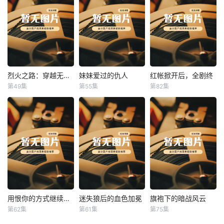
烈火之路：穿越无人区
妹妹爱过的仇人
红帐掀开后，全剧终
烈火之路：穿越无人区
妹妹爱过的仇人
红帐掀开后，全剧终
第49集
第55集
第82集
未知
未知
未知
用恨你的方式继续爱你
迷失狼后的血色加冕
旗袍下的暗战风云
用恨你的方式继续爱你
迷失狼后的血色加冕
旗袍下的暗战风云
第62集
第61集
第75集
未知
未知
未知