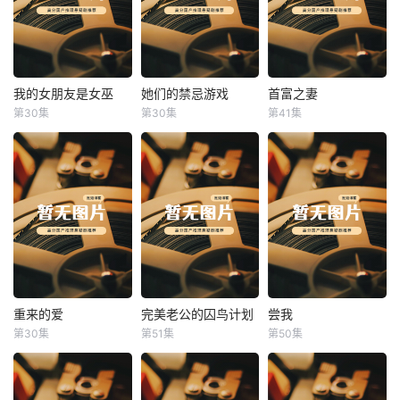
我的女朋友是女巫
她们的禁忌游戏
首富之妻
我的女朋友是女巫
她们的禁忌游戏
首富之妻
第30集
第30集
第41集
未知
未知
未知
重来的爱
完美老公的囚鸟计划
尝我
重来的爱
完美老公的囚鸟计划
尝我
第30集
第51集
第50集
未知
未知
未知