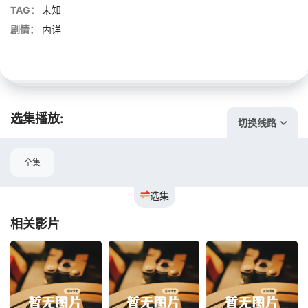
TAG：
未知
剧情：
内详
选集播放:
切换线路
全集
选集
相关影片