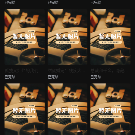
已完结
已完结
已完结
穿越后宫假和尚
消失的空姐女友
让你当保安你和女业主谈恋爱
未知
未知
未知
热播
热播
热播
孤独又灿烂的我们
甜蜜婚宠：残疾大佬夜夜撩
总裁和千金，隐藏身份闪婚了
已完结
已完结
已完结
孤独又灿烂的我们
甜蜜婚宠：残疾大佬夜夜撩
总裁和千金，隐藏身份闪婚了
未知
未知
未知