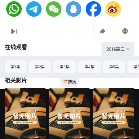
视频报错
如果是遇到无法播放请提交反馈
投屏到电视
教程：把手机影片投到电视上播放
在线观看
28线路二
第1集
第2集
第3集
第4集
第5集
第
相关影片
选集