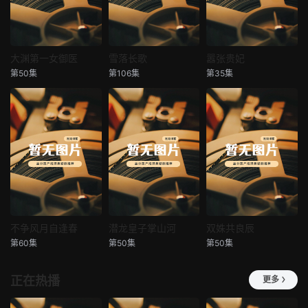
大渊第一女御医
雪落长歌
嚣张贵妃
大渊第一女御医
雪落长歌
嚣张贵妃
第50集
第106集
第35集
未知
未知
未知
不争风月自逢春
潜龙皇子掌山河
双姝共良辰
不争风月自逢春
潜龙皇子掌山河
双姝共良辰
第60集
第50集
第50集
未知
未知
未知
正在热播
更多