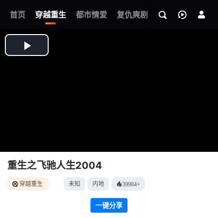
我的观影记录
首页
穿越重生
都市情爱
复仇爽剧
玄幻武侠
奇幻
重生之飞驰人生2004
穿越重生
未知
内地
39984+
一键分享