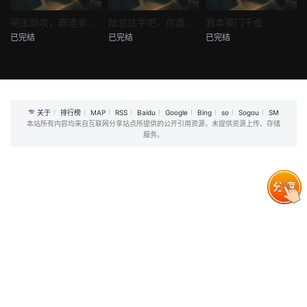
热播
热播
热播
萌宝助攻，霸道爹地又宠又撩
陆总住手吧，你虐错夫人了
我本豪门千金
已完结
已完结
已完结
萌宝助攻，霸道爹地又宠又撩
陆总住手吧，你虐错夫人了
我本豪门千金
未知
未知
未知
关于
排行榜
MAP
RSS
Baidu
Google
Bing
so
Sogou
SM
本站所有内容均来自互联网分享站点所提供的公开引用资源，未提供资源上传、存储
服务。