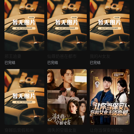
热播
热播
热播
邪王追妻
仙尊奶爸在都市
我的AI女友
已完结
已完结
已完结
邪王追妻
仙尊奶爸在都市
我的AI女友
未知
未知
未知
热播
热播
热播
穿越后宫假和尚
消失的空姐女友
让你当保安你和女业主谈恋爱