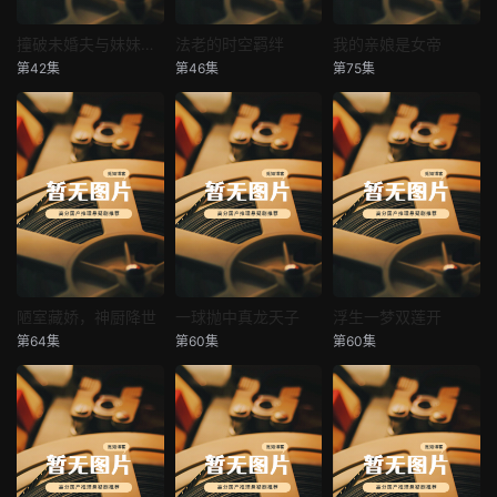
撞破未婚夫与妹妹打野战
法老的时空羁绊
我的亲娘是女帝
撞破未婚夫与妹妹打野战
法老的时空羁绊
我的亲娘是女帝
第42集
第46集
第75集
未知
未知
未知
陋室藏娇，神厨降世
一球抛中真龙天子
浮生一梦双莲开
陋室藏娇，神厨降世
一球抛中真龙天子
浮生一梦双莲开
第64集
第60集
第60集
未知
未知
未知