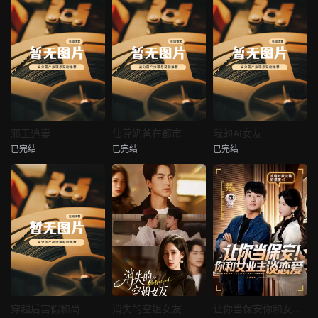
热播
热播
热播
邪王追妻
仙尊奶爸在都市
我的AI女友
已完结
已完结
已完结
邪王追妻
仙尊奶爸在都市
我的AI女友
未知
未知
未知
热播
热播
热播
穿越后宫假和尚
消失的空姐女友
让你当保安你和女业主谈恋爱