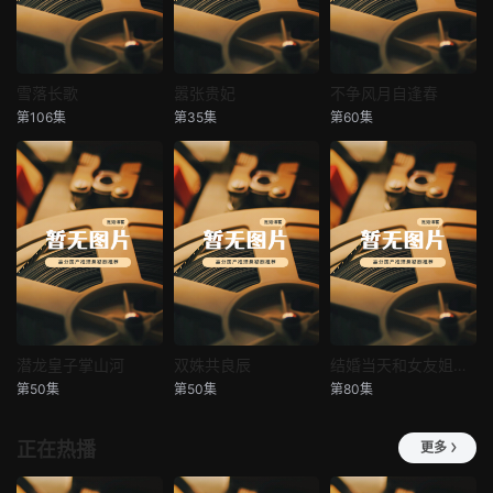
雪落长歌
嚣张贵妃
不争风月自逢春
雪落长歌
嚣张贵妃
不争风月自逢春
第106集
第35集
第60集
未知
未知
未知
潜龙皇子掌山河
双姝共良辰
结婚当天和女友姐姐一起穿越了
潜龙皇子掌山河
双姝共良辰
结婚当天和女友姐姐一起穿越了
第50集
第50集
第80集
未知
未知
何釗遠、邵依蕊
正在热播
更多