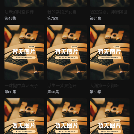
法老的时空羁绊
我的亲娘是女帝
陋室藏娇，神厨降世
法老的时空羁绊
我的亲娘是女帝
陋室藏娇，神厨降世
第46集
第75集
第64集
未知
未知
未知
一球抛中真龙天子
浮生一梦双莲开
大渊第一女御医
一球抛中真龙天子
浮生一梦双莲开
大渊第一女御医
第60集
第60集
第50集
未知
未知
未知