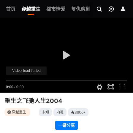
我的观影记录
首页
穿越重生
都市情爱
复仇爽剧
玄幻武侠
奇幻
重生之飞驰人生2004
穿越重生
未知
内地
39955+
一键分享