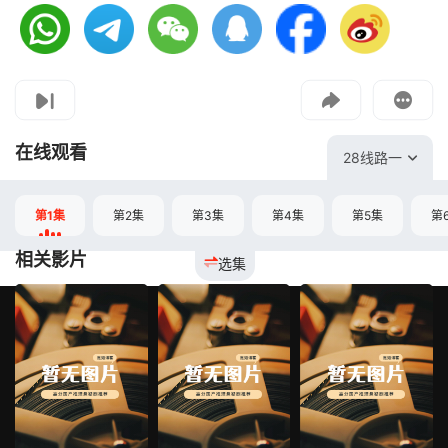
视频报错
如果是遇到无法播放请提交反馈
投屏到电视
教程：把手机影片投到电视上播放
在线观看
28线路一
第1集
第2集
第3集
第4集
第5集
第
相关影片
选集