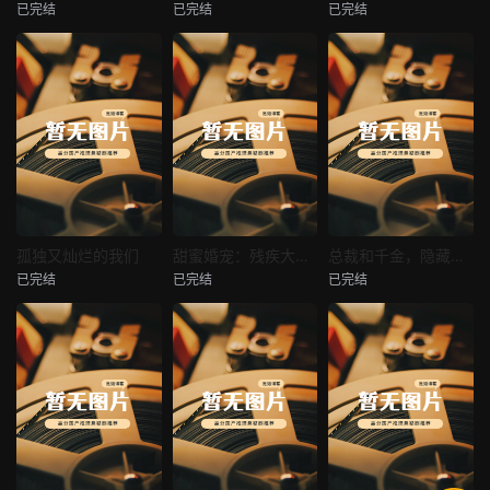
已完结
已完结
已完结
穿越后宫假和尚
消失的空姐女友
让你当保安你和女业主谈恋爱
未知
未知
未知
热播
热播
热播
孤独又灿烂的我们
甜蜜婚宠：残疾大佬夜夜撩
总裁和千金，隐藏身份闪婚了
已完结
已完结
已完结
孤独又灿烂的我们
甜蜜婚宠：残疾大佬夜夜撩
总裁和千金，隐藏身份闪婚了
未知
未知
未知