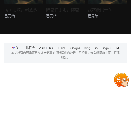
热播
热播
热播
萌宝助攻，霸道爹地又宠又撩
陆总住手吧，你虐错夫人了
我本豪门千金
已完结
已完结
已完结
萌宝助攻，霸道爹地又宠又撩
陆总住手吧，你虐错夫人了
我本豪门千金
未知
未知
未知
关于
排行榜
MAP
RSS
Baidu
Google
Bing
so
Sogou
SM
本站所有内容均来自互联网分享站点所提供的公开引用资源，未提供资源上传、存储
服务。