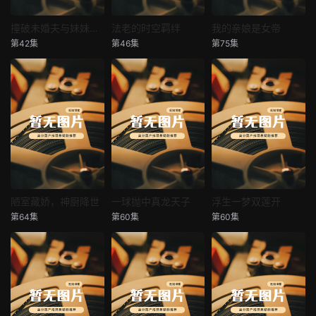
撞破未婚夫与妹妹打野战
法老的时空羁绊
我的亲娘是女帝
撞破未婚夫与妹妹打野战
法老的时空羁绊
我的亲娘是女帝
第42集
第46集
第75集
未知
未知
未知
陋室藏娇，神厨降世
一球抛中真龙天子
浮生一梦双莲开
陋室藏娇，神厨降世
一球抛中真龙天子
浮生一梦双莲开
第64集
第60集
第60集
未知
未知
未知