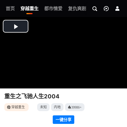
我的观影记录
首页
穿越重生
都市情爱
复仇爽剧
玄幻武侠
奇幻
重生之飞驰人生2004
穿越重生
未知
内地
39986+
一键分享