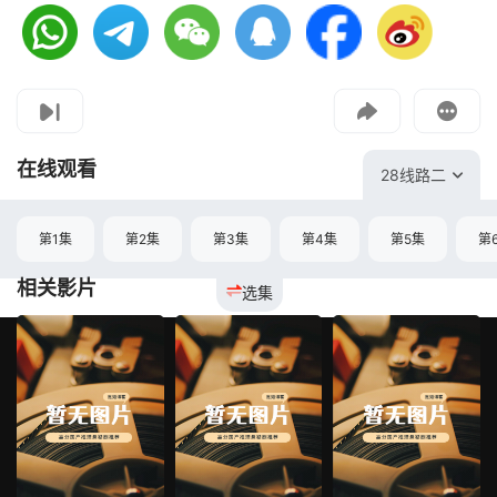
视频报错
如果是遇到无法播放请提交反馈
投屏到电视
教程：把手机影片投到电视上播放
在线观看
28线路二
第1集
第2集
第3集
第4集
第5集
第
相关影片
选集