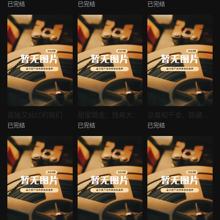
已完结
已完结
已完结
穿越后宫假和尚
消失的空姐女友
让你当保安你和女业主谈恋爱
未知
未知
未知
热播
热播
热播
孤独又灿烂的我们
甜蜜婚宠：残疾大佬夜夜撩
总裁和千金，隐藏身份闪婚了
已完结
已完结
已完结
孤独又灿烂的我们
甜蜜婚宠：残疾大佬夜夜撩
总裁和千金，隐藏身份闪婚了
未知
未知
未知