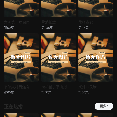
大渊第一女御医
雪落长歌
嚣张贵妃
大渊第一女御医
雪落长歌
嚣张贵妃
第50集
第106集
第35集
未知
未知
未知
不争风月自逢春
潜龙皇子掌山河
双姝共良辰
不争风月自逢春
潜龙皇子掌山河
双姝共良辰
第60集
第50集
第50集
未知
未知
未知
正在热播
更多