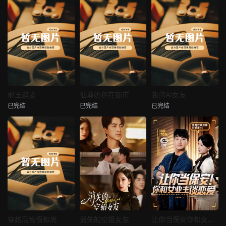
热播
热播
热播
邪王追妻
仙尊奶爸在都市
我的AI女友
已完结
已完结
已完结
邪王追妻
仙尊奶爸在都市
我的AI女友
未知
未知
未知
热播
热播
热播
穿越后宫假和尚
消失的空姐女友
让你当保安你和女业主谈恋爱