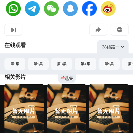
视频报错
如果是遇到无法播放请提交反馈
投屏到电视
教程：把手机影片投到电视上播放
在线观看
28线路一
第1集
第2集
第3集
第4集
第5集
第
相关影片
选集