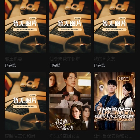
热播
热播
热播
邪王追妻
仙尊奶爸在都市
我的AI女友
已完结
已完结
已完结
邪王追妻
仙尊奶爸在都市
我的AI女友
未知
未知
未知
热播
热播
热播
穿越后宫假和尚
消失的空姐女友
让你当保安你和女业主谈恋爱