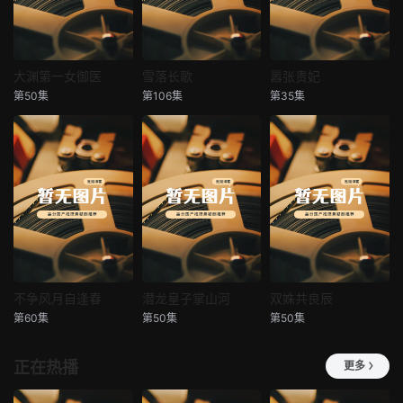
大渊第一女御医
雪落长歌
嚣张贵妃
大渊第一女御医
雪落长歌
嚣张贵妃
第50集
第106集
第35集
未知
未知
未知
不争风月自逢春
潜龙皇子掌山河
双姝共良辰
不争风月自逢春
潜龙皇子掌山河
双姝共良辰
第60集
第50集
第50集
未知
未知
未知
正在热播
更多