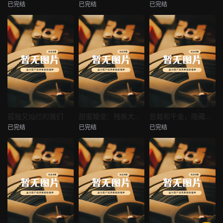
已完结
已完结
已完结
穿越后宫假和尚
消失的空姐女友
让你当保安你和女业主谈恋爱
未知
未知
未知
热播
热播
热播
孤独又灿烂的我们
甜蜜婚宠：残疾大佬夜夜撩
总裁和千金，隐藏身份闪婚了
已完结
已完结
已完结
孤独又灿烂的我们
甜蜜婚宠：残疾大佬夜夜撩
总裁和千金，隐藏身份闪婚了
未知
未知
未知