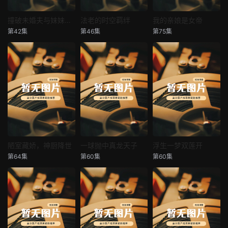
撞破未婚夫与妹妹打野战
法老的时空羁绊
我的亲娘是女帝
撞破未婚夫与妹妹打野战
法老的时空羁绊
我的亲娘是女帝
第42集
第46集
第75集
未知
未知
未知
陋室藏娇，神厨降世
一球抛中真龙天子
浮生一梦双莲开
陋室藏娇，神厨降世
一球抛中真龙天子
浮生一梦双莲开
第64集
第60集
第60集
未知
未知
未知