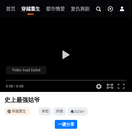
我的观影记录
首页
穿越重生
都市情爱
复仇爽剧
玄幻武侠
奇幻
史上最强姑爷
穿越重生
未知
内地
55250+
一键分享