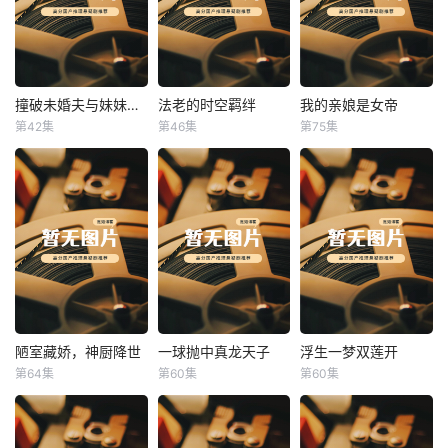
撞破未婚夫与妹妹打野战
法老的时空羁绊
我的亲娘是女帝
撞破未婚夫与妹妹打野战
法老的时空羁绊
我的亲娘是女帝
第42集
第46集
第75集
未知
未知
未知
陋室藏娇，神厨降世
一球抛中真龙天子
浮生一梦双莲开
陋室藏娇，神厨降世
一球抛中真龙天子
浮生一梦双莲开
第64集
第60集
第60集
未知
未知
未知