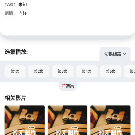
TAG：
未知
剧情：
内详
选集播放:
切换线路
第1集
第2集
第3集
第4集
第5集
第
选集
相关影片