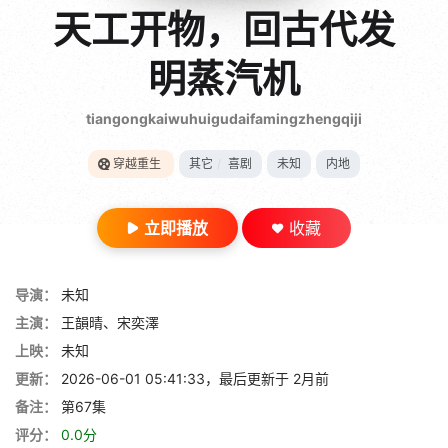
gt 0"}
天工开物，回古代发
28短剧
明蒸汽机
tiangongkaiwuhuigudaifamingzhengqiji
穿越重生
其它
/
喜剧
未知
内地
立即播放
收藏
导演：
未知
主演：
王韻晴、宋奕澤
上映：
未知
更新：
2026-06-01 05:41:33，最后更新于 2月前
备注：
第67集
评分：
0.0分