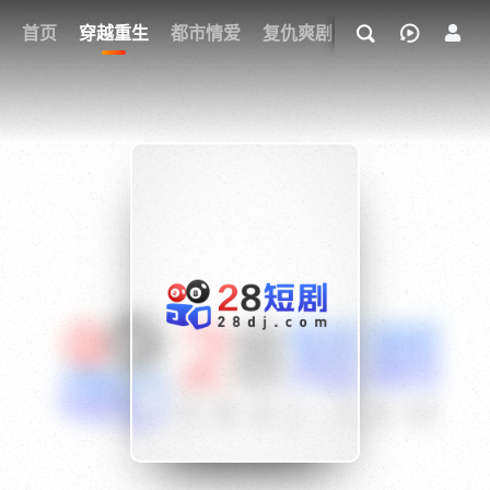
我的观影记录
首页
穿越重生
都市情爱
复仇爽剧
玄幻武侠
奇幻
{if condition="$obj.vod_points