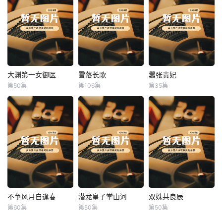
大渊第一女御医
雪落长歌
嚣张贵妃
大渊第一女御医
雪落长歌
嚣张贵妃
第50集
第106集
第35集
未知
未知
未知
不争风月自逢春
潜龙皇子掌山河
双姝共良辰
不争风月自逢春
潜龙皇子掌山河
双姝共良辰
第60集
第50集
第50集
未知
未知
未知