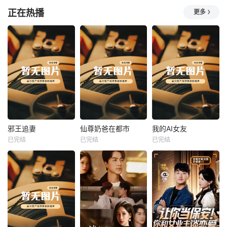
正在热播
更多
热播
热播
热播
邪王追妻
仙尊奶爸在都市
我的AI女友
已完结
已完结
已完结
邪王追妻
仙尊奶爸在都市
我的AI女友
未知
未知
未知