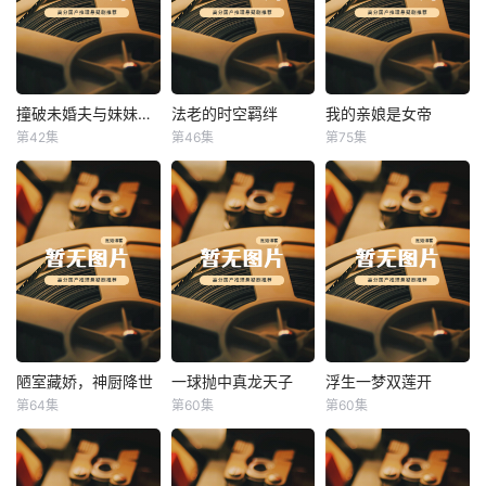
撞破未婚夫与妹妹打野战
法老的时空羁绊
我的亲娘是女帝
撞破未婚夫与妹妹打野战
法老的时空羁绊
我的亲娘是女帝
第42集
第46集
第75集
未知
未知
未知
陋室藏娇，神厨降世
一球抛中真龙天子
浮生一梦双莲开
陋室藏娇，神厨降世
一球抛中真龙天子
浮生一梦双莲开
第64集
第60集
第60集
未知
未知
未知