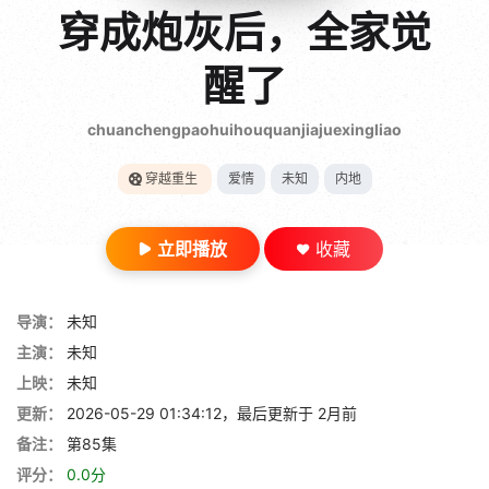
gt 0"}
穿成炮灰后，全家觉
28短剧
醒了
chuanchengpaohuihouquanjiajuexingliao
穿越重生
爱情
未知
内地
立即播放
收藏
导演：
未知
主演：
未知
上映：
未知
更新：
2026-05-29 01:34:12，最后更新于 2月前
备注：
第85集
评分：
0.0分