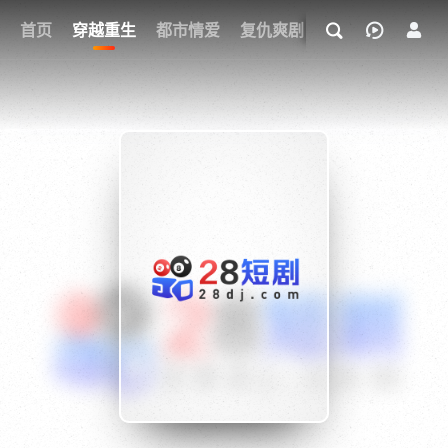
我的观影记录
首页
穿越重生
都市情爱
复仇爽剧
玄幻武侠
奇幻
{if condition="$obj.vod_points