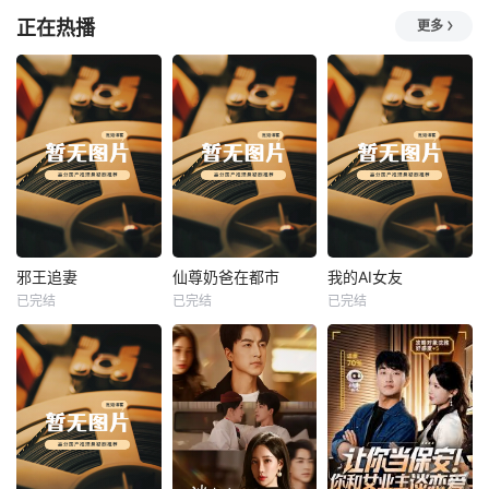
正在热播
更多
热播
热播
热播
邪王追妻
仙尊奶爸在都市
我的AI女友
已完结
已完结
已完结
邪王追妻
仙尊奶爸在都市
我的AI女友
未知
未知
未知