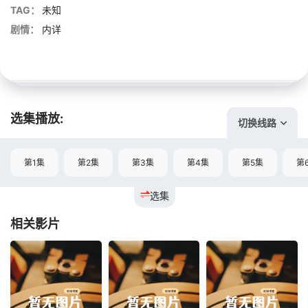
TAG：
未知
剧情：
内详
选集播放:
切换线路
第1集
第2集
第3集
第4集
第5集
第
选集
相关影片