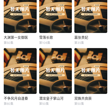
大渊第一女御医
雪落长歌
嚣张贵妃
大渊第一女御医
雪落长歌
嚣张贵妃
第50集
第106集
第35集
未知
未知
未知
不争风月自逢春
潜龙皇子掌山河
双姝共良辰
不争风月自逢春
潜龙皇子掌山河
双姝共良辰
第60集
第50集
第50集
未知
未知
未知