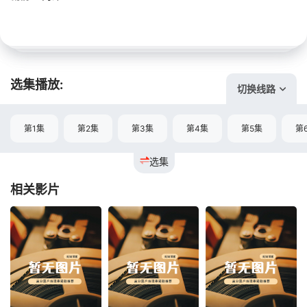
选集播放:
切换线路
第1集
第2集
第3集
第4集
第5集
第
选集
相关影片