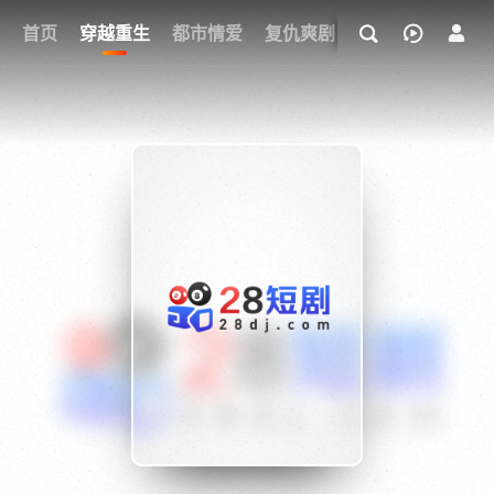
我的观影记录
首页
穿越重生
都市情爱
复仇爽剧
玄幻武侠
奇幻
{if condition="$obj.vod_points