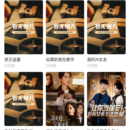
热播
热播
热播
邪王追妻
仙尊奶爸在都市
我的AI女友
已完结
已完结
已完结
邪王追妻
仙尊奶爸在都市
我的AI女友
未知
未知
未知
热播
热播
热播