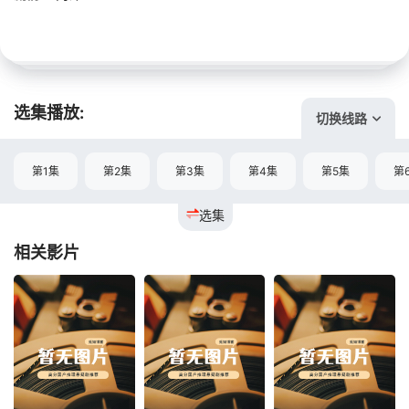
选集播放:
切换线路
第1集
第2集
第3集
第4集
第5集
第
选集
相关影片