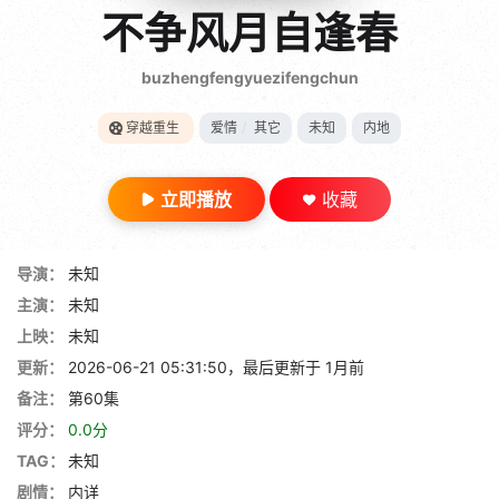
gt 0"}
不争风月自逢春
28短剧
buzhengfengyuezifengchun
穿越重生
爱情
/
其它
未知
内地
立即播放
收藏
导演：
未知
主演：
未知
上映：
未知
更新：
2026-06-21 05:31:50，最后更新于 1月前
备注：
第60集
评分：
0.0分
TAG：
未知
剧情：
内详