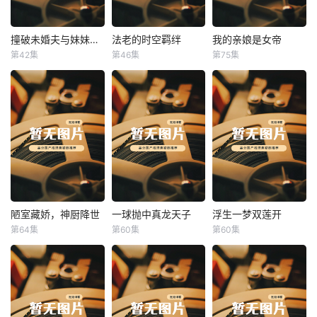
撞破未婚夫与妹妹打野战
法老的时空羁绊
我的亲娘是女帝
撞破未婚夫与妹妹打野战
法老的时空羁绊
我的亲娘是女帝
第42集
第46集
第75集
未知
未知
未知
陋室藏娇，神厨降世
一球抛中真龙天子
浮生一梦双莲开
陋室藏娇，神厨降世
一球抛中真龙天子
浮生一梦双莲开
第64集
第60集
第60集
未知
未知
未知