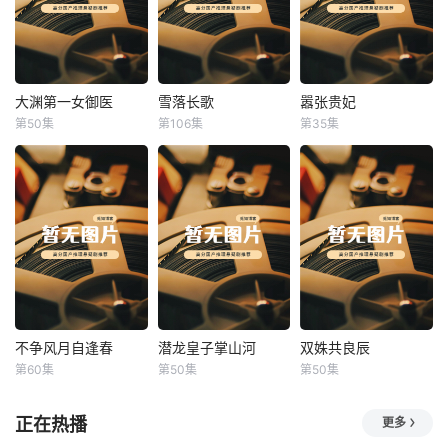
大渊第一女御医
雪落长歌
嚣张贵妃
大渊第一女御医
雪落长歌
嚣张贵妃
第50集
第106集
第35集
未知
未知
未知
不争风月自逢春
潜龙皇子掌山河
双姝共良辰
不争风月自逢春
潜龙皇子掌山河
双姝共良辰
第60集
第50集
第50集
未知
未知
未知
正在热播
更多