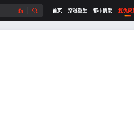
首页
穿越重生
都市情爱
复仇爽