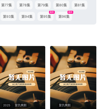
第77集
第78集
第79集
第80集
第81集
最新
最新
第93集
第94集
第95集
第96集
2025
复仇爽剧
复仇爽剧