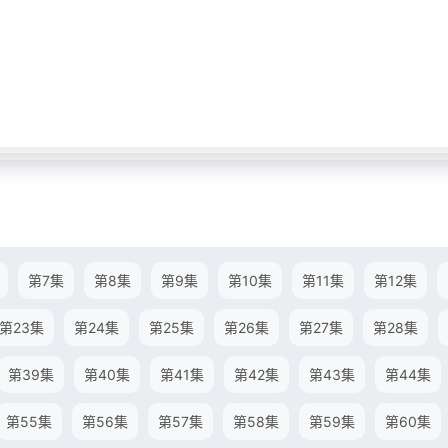
第7集
第8集
第9集
第10集
第11集
第12集
第23集
第24集
第25集
第26集
第27集
第28集
第39集
第40集
第41集
第42集
第43集
第44集
第55集
第56集
第57集
第58集
第59集
第60集