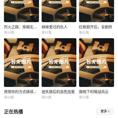
烈火之路：穿越无人区
妹妹爱过的仇人
红帐掀开后，全剧终
烈火之路：穿越无人区
妹妹爱过的仇人
红帐掀开后，全剧终
第49集
第55集
第82集
未知
未知
未知
用恨你的方式继续爱你
迷失狼后的血色加冕
旗袍下的暗战风云
用恨你的方式继续爱你
迷失狼后的血色加冕
旗袍下的暗战风云
第62集
第61集
第75集
未知
未知
未知
正在热播
更多