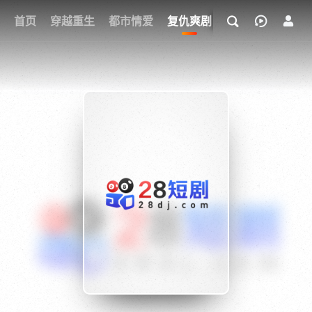
我的观影记录
首页
穿越重生
都市情爱
复仇爽剧
玄幻武侠
奇幻
{if condition="$obj.vod_points