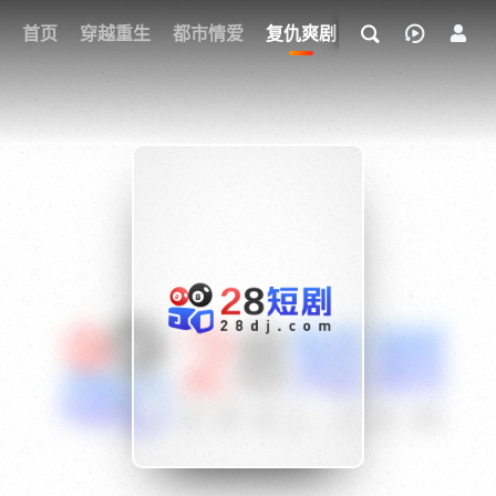
我的观影记录
首页
穿越重生
都市情爱
复仇爽剧
玄幻武侠
奇幻
{if condition="$obj.vod_points