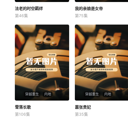
法老的时空羁绊
法老的时空羁绊
我的亲娘是女帝
我的亲娘是女帝
第46集
第75集
未知
未知
穿越重生
内地
穿越重生
内地
雪落长歌
雪落长歌
嚣张贵妃
嚣张贵妃
第106集
第35集
未知
未知