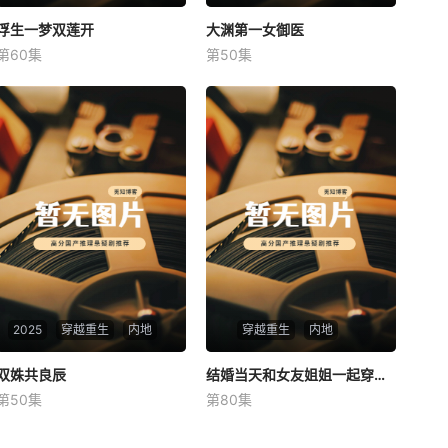
浮生一梦双莲开
浮生一梦双莲开
大渊第一女御医
大渊第一女御医
第60集
第50集
未知
未知
2025
穿越重生
内地
穿越重生
内地
双姝共良辰
双姝共良辰
结婚当天和女友姐姐一起穿越了
结婚当天和女友姐姐一起穿越了
第50集
第80集
未知
何釗遠、邵依蕊