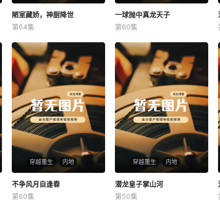
陋室藏娇，神厨降世
陋室藏娇，神厨降世
一球抛中真龙天子
一球抛中真龙天子
第64集
第60集
未知
未知
穿越重生
内地
穿越重生
内地
不争风月自逢春
不争风月自逢春
潜龙皇子掌山河
潜龙皇子掌山河
第60集
第50集
未知
未知