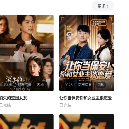
更多
2025
都市情爱
内地
2025
都市情爱
内地
热播
热播
消失的空姐女友
让你当保安你和女业主谈恋爱
消失的空姐女友
让你当保安你和女业主谈恋爱
已完结
已完结
未知
未知