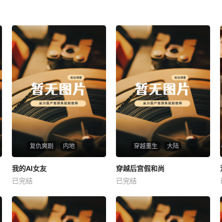
复仇爽剧
内地
穿越重生
大陆
热播
热播
我的AI女友
穿越后宫假和尚
我的AI女友
穿越后宫假和尚
已完结
已完结
未知
未知