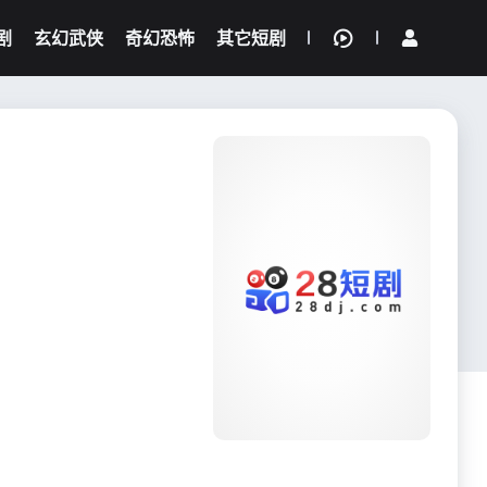
剧
玄幻武侠
奇幻恐怖
其它短剧
我的观影记录
{if condition="$obj.vod_points
gt 0"}