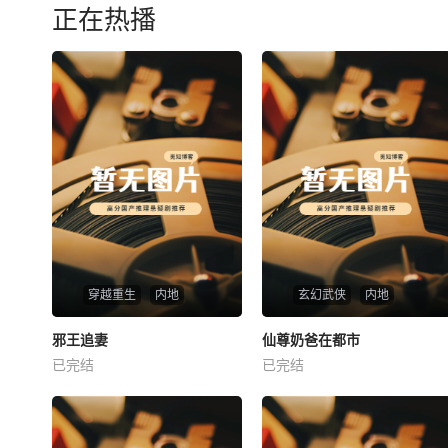
正在热播
穿越重生
内地
玄幻武侠
内地
热播
热播
邪王追妻
仙尊奶爸在都市
邪王追妻
仙尊奶爸在都市
已完结
已完结
未知
未知