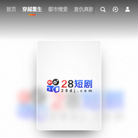
我的观影记录
首页
穿越重生
都市情爱
复仇爽剧
玄幻武侠
奇幻
{if condition="$obj.vod_points