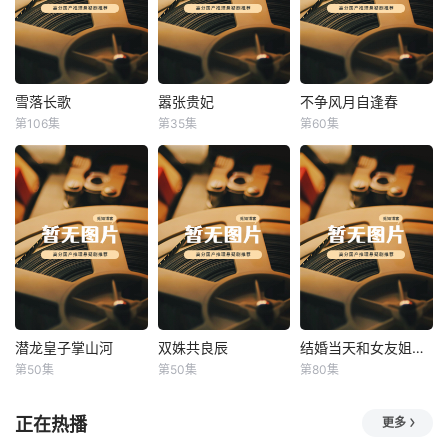
雪落长歌
嚣张贵妃
不争风月自逢春
雪落长歌
嚣张贵妃
不争风月自逢春
第106集
第35集
第60集
未知
未知
未知
潜龙皇子掌山河
双姝共良辰
结婚当天和女友姐姐一起穿越了
潜龙皇子掌山河
双姝共良辰
结婚当天和女友姐姐一起穿越了
第50集
第50集
第80集
未知
未知
何釗遠、邵依蕊
正在热播
更多