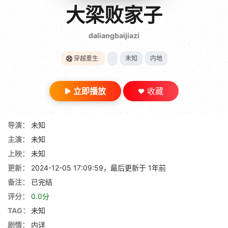
gt 0"}
大梁败家子
28短剧
daliangbaijiazi
穿越重生
未知
内地
立即播放
收藏
导演：
未知
主演：
未知
上映：
未知
更新：
2024-12-05 17:09:59，最后更新于 1年前
备注：
已完结
评分：
0.0分
TAG：
未知
剧情：
内详