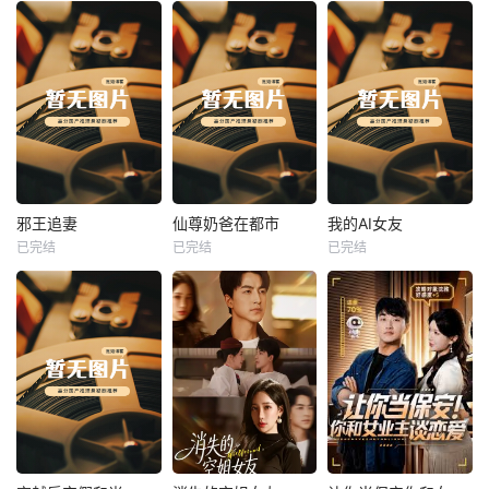
热播
热播
热播
邪王追妻
仙尊奶爸在都市
我的AI女友
已完结
已完结
已完结
邪王追妻
仙尊奶爸在都市
我的AI女友
未知
未知
未知
热播
热播
热播