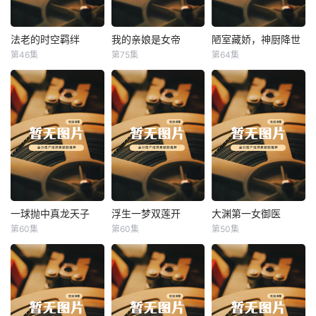
法老的时空羁绊
我的亲娘是女帝
陋室藏娇，神厨降世
法老的时空羁绊
我的亲娘是女帝
陋室藏娇，神厨降世
第46集
第75集
第64集
未知
未知
未知
一球抛中真龙天子
浮生一梦双莲开
大渊第一女御医
一球抛中真龙天子
浮生一梦双莲开
大渊第一女御医
第60集
第60集
第50集
未知
未知
未知