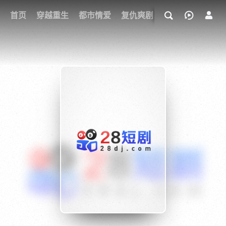
我的观影记录
首页
穿越重生
都市情爱
复仇爽剧
玄幻武侠
奇幻
{if condition="$obj.vod_points