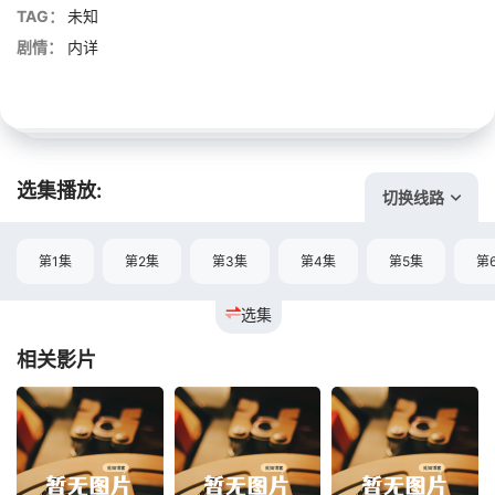
TAG：
未知
剧情：
内详
选集播放:
切换线路
第1集
第2集
第3集
第4集
第5集
第
选集
相关影片