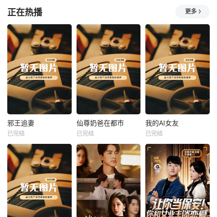
正在热播
更多
热播
热播
热播
邪王追妻
仙尊奶爸在都市
我的AI女友
已完结
已完结
已完结
邪王追妻
仙尊奶爸在都市
我的AI女友
未知
未知
未知