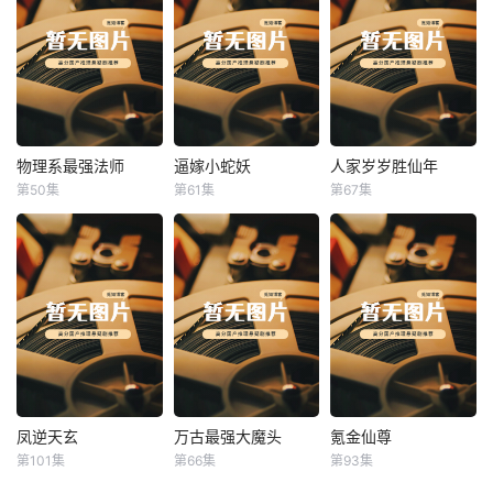
物理系最强法师
逼嫁小蛇妖
人家岁岁胜仙年
物理系最强法师
逼嫁小蛇妖
人家岁岁胜仙年
第50集
第61集
第67集
未知
未知
未知
凤逆天玄
万古最强大魔头
氪金仙尊
凤逆天玄
万古最强大魔头
氪金仙尊
第101集
第66集
第93集
未知
未知
未知