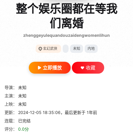
gt 0"}
整个娱乐圈都在等我
28短剧
们离婚
zhenggeyulequandouzaidengwomenlihun
玄幻武侠
未知
内地
立即播放
收藏
导演：
未知
主演：
未知
上映：
未知
更新：
2024-12-05 18:35:06，最后更新于 1年前
连载：
已完结
评分：
0.0分