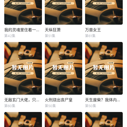
我的灵魂里住着一条龙
天纵狂萧
万兽女王
我的灵魂里住着一条龙
天纵狂萧
万兽女王
第42集
第51集
第61集
未知
未知
未知
无敌玄门大佬，只听姐姐的话
火刑烧出丧尸皇
天生废柴？我体内有神血
无敌玄门大佬，只听姐姐的话
火刑烧出丧尸皇
天生废柴？我体内有神血
第60集
第50集
第50集
未知
未知
未知