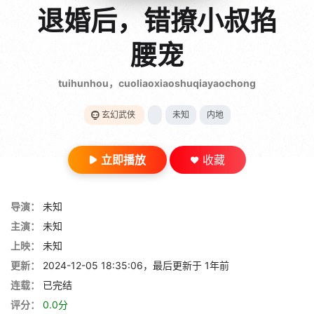
gt 0"}
退婚后，错撩小叔掐
28短剧
腰宠
tuihunhou，cuoliaoxiaoshuqiayaochong
玄幻武侠
未知
内地
立即播放
收藏
导演：
未知
主演：
未知
上映：
未知
更新：
2024-12-05 18:35:06，最后更新于 1年前
连载：
已完结
评分：
0.0分