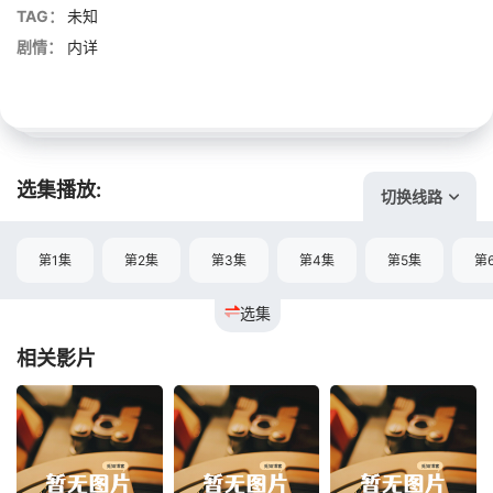
TAG：
未知
剧情：
内详
选集播放:
切换线路
第1集
第2集
第3集
第4集
第5集
第
选集
相关影片