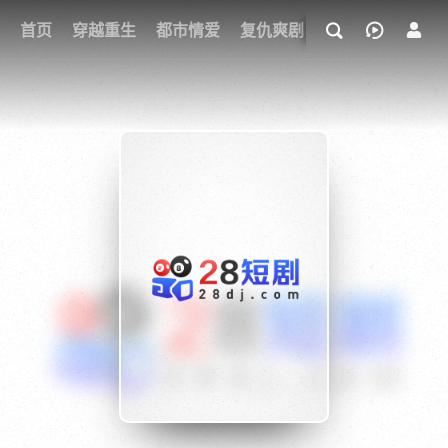
我的观影记录
首页
穿越重生
都市情爱
复仇爽剧
玄幻武侠
奇幻
{if condition="$obj.vod_points