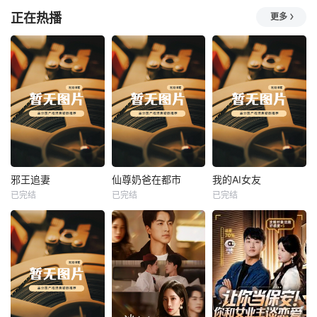
正在热播
更多
热播
热播
热播
邪王追妻
仙尊奶爸在都市
我的AI女友
已完结
已完结
已完结
邪王追妻
仙尊奶爸在都市
我的AI女友
未知
未知
未知