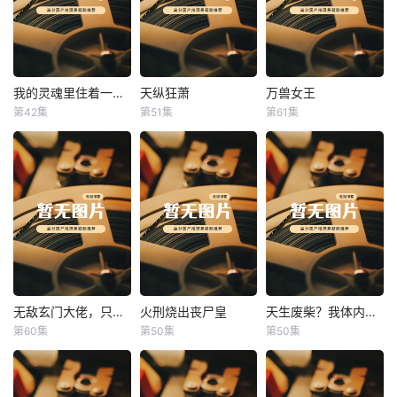
我的灵魂里住着一条龙
天纵狂萧
万兽女王
我的灵魂里住着一条龙
天纵狂萧
万兽女王
第42集
第51集
第61集
未知
未知
未知
无敌玄门大佬，只听姐姐的话
火刑烧出丧尸皇
天生废柴？我体内有神血
无敌玄门大佬，只听姐姐的话
火刑烧出丧尸皇
天生废柴？我体内有神血
第60集
第50集
第50集
未知
未知
未知