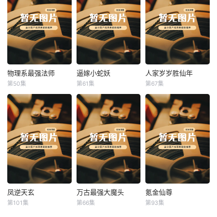
物理系最强法师
逼嫁小蛇妖
人家岁岁胜仙年
物理系最强法师
逼嫁小蛇妖
人家岁岁胜仙年
第50集
第61集
第67集
未知
未知
未知
凤逆天玄
万古最强大魔头
氪金仙尊
凤逆天玄
万古最强大魔头
氪金仙尊
第101集
第66集
第93集
未知
未知
未知