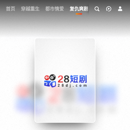
我的观影记录
首页
穿越重生
都市情爱
复仇爽剧
玄幻武侠
奇幻
{if condition="$obj.vod_points