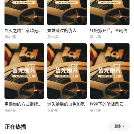
烈火之路：穿越无人区
妹妹爱过的仇人
红帐掀开后，全剧终
烈火之路：穿越无人区
妹妹爱过的仇人
红帐掀开后，全剧终
第49集
第55集
第82集
未知
未知
未知
用恨你的方式继续爱你
迷失狼后的血色加冕
旗袍下的暗战风云
用恨你的方式继续爱你
迷失狼后的血色加冕
旗袍下的暗战风云
第62集
第61集
第75集
未知
未知
未知
正在热播
更多