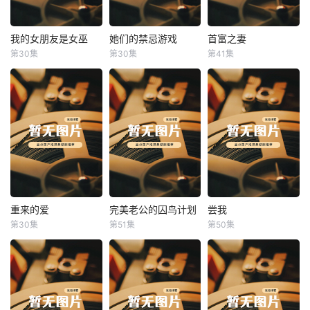
我的女朋友是女巫
她们的禁忌游戏
首富之妻
我的女朋友是女巫
她们的禁忌游戏
首富之妻
第30集
第30集
第41集
未知
未知
未知
重来的爱
完美老公的囚鸟计划
尝我
重来的爱
完美老公的囚鸟计划
尝我
第30集
第51集
第50集
未知
未知
未知