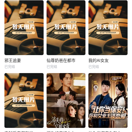
热播
热播
热播
邪王追妻
仙尊奶爸在都市
我的AI女友
已完结
已完结
已完结
邪王追妻
仙尊奶爸在都市
我的AI女友
未知
未知
未知
热播
热播
热播