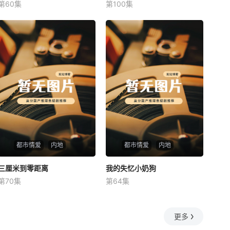
第60集
第100集
未知
未知
都市情爱
内地
都市情爱
内地
三厘米到零距离
三厘米到零距离
我的失忆小奶狗
我的失忆小奶狗
第70集
第64集
未知
未知
更多