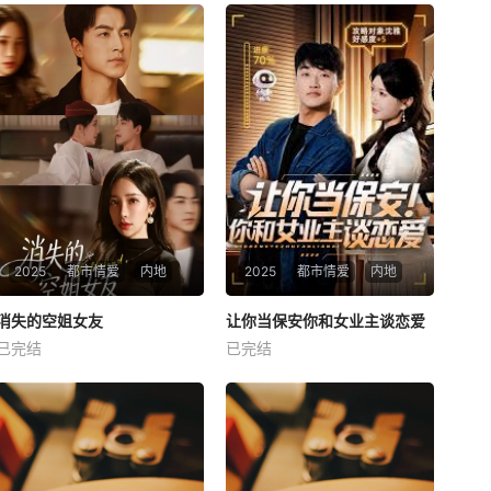
2025
都市情爱
内地
2025
都市情爱
内地
热播
热播
消失的空姐女友
让你当保安你和女业主谈恋爱
消失的空姐女友
让你当保安你和女业主谈恋爱
已完结
已完结
未知
未知