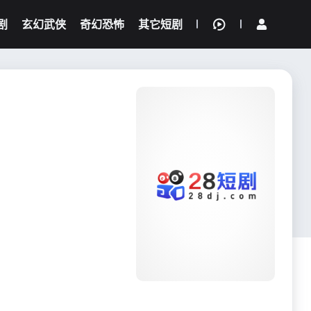
剧
玄幻武侠
奇幻恐怖
其它短剧
我的观影记录
{if condition="$obj.vod_points
gt 0"}