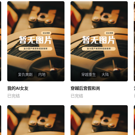
复仇爽剧
内地
穿越重生
大陆
热播
热播
我的AI女友
穿越后宫假和尚
我的AI女友
穿越后宫假和尚
已完结
已完结
未知
未知