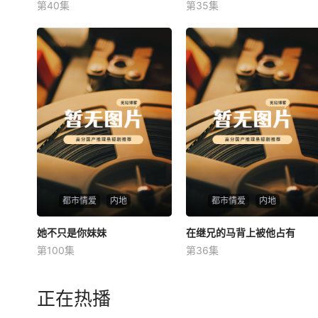
第40集
第35集
未知
未知
都市情爱
内地
都市情爱
内地
她不只是你妹妹
她不只是你妹妹
在继兄的马背上被他占有
在继兄的马背上被他占有
第100集
第36集
未知
未知
正在热播