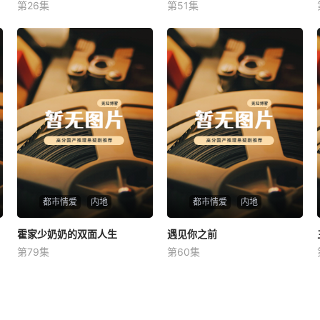
第26集
第51集
未知
未知
都市情爱
内地
都市情爱
内地
霍家少奶奶的双面人生
霍家少奶奶的双面人生
遇见你之前
遇见你之前
第79集
第60集
未知
未知