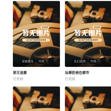
穿越重生
内地
玄幻武侠
内地
热播
热播
邪王追妻
仙尊奶爸在都市
邪王追妻
仙尊奶爸在都市
已完结
已完结
未知
未知