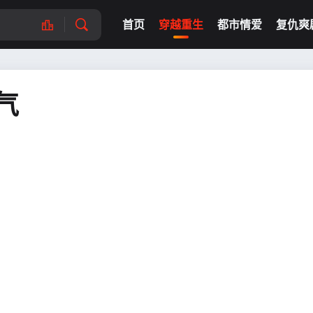
首页
穿越重生
都市情爱
复仇爽
气