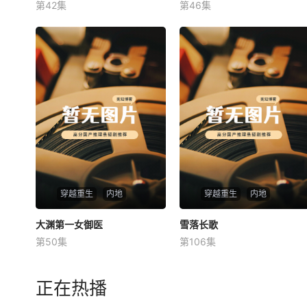
第42集
第46集
未知
未知
穿越重生
内地
穿越重生
内地
大渊第一女御医
大渊第一女御医
雪落长歌
雪落长歌
第50集
第106集
未知
未知
正在热播