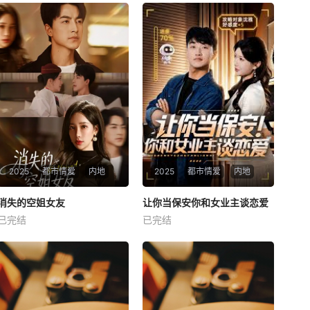
2025
都市情爱
内地
2025
都市情爱
内地
热播
热播
消失的空姐女友
让你当保安你和女业主谈恋爱
消失的空姐女友
让你当保安你和女业主谈恋爱
已完结
已完结
未知
未知