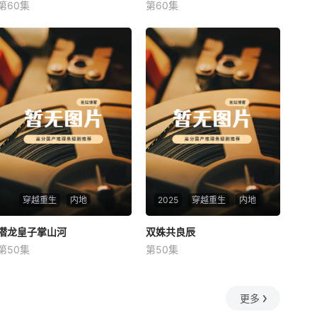
第60集
第60集
未知
未知
穿越重生
内地
2025
穿越重生
内地
潜龙皇子掌山河
潜龙皇子掌山河
双姝共良辰
双姝共良辰
第50集
第50集
未知
未知
更多