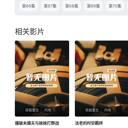
第66集
第67集
第68集
第69集
第70集
相关影片
穿越重生
内地
穿越重生
内地
撞破未婚夫与妹妹打野战
撞破未婚夫与妹妹打野战
法老的时空羁绊
法老的时空羁绊