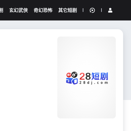
剧
玄幻武侠
奇幻恐怖
其它短剧
我的观影记录
{if condition="$obj.vod_points
gt 0"}