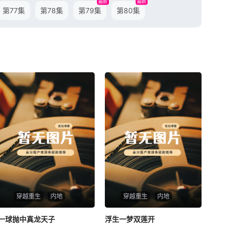
最新
最新
第77集
第78集
第79集
第80集
穿越重生
内地
穿越重生
内地
一球抛中真龙天子
一球抛中真龙天子
浮生一梦双莲开
浮生一梦双莲开