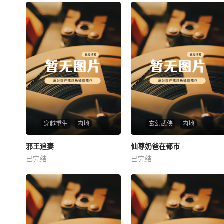
穿越重生
内地
玄幻武侠
内地
热播
热播
邪王追妻
仙尊奶爸在都市
邪王追妻
仙尊奶爸在都市
已完结
已完结
未知
未知