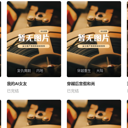
复仇爽剧
内地
穿越重生
大陆
热播
热播
我的AI女友
穿越后宫假和尚
我的AI女友
穿越后宫假和尚
已完结
已完结
未知
未知