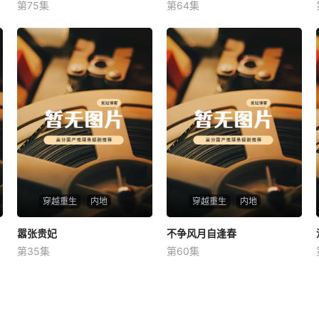
第75集
第64集
未知
未知
穿越重生
内地
穿越重生
内地
嚣张贵妃
嚣张贵妃
不争风月自逢春
不争风月自逢春
第35集
第60集
未知
未知